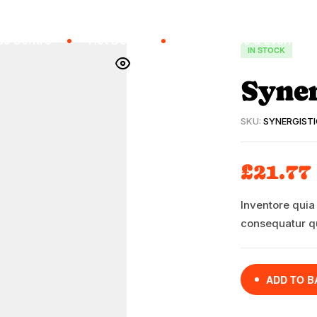
ss Centre
Hot Desks
Conference & Events
IN STOCK
Syner
SKU:
SYNERGIST
£
21.77
Inventore quia
consequatur q
ADD TO B