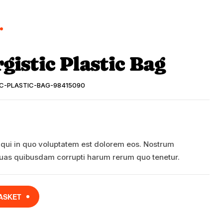
Contact Us
BOOK A VISIT
gistic Plastic Bag
IC-PLASTIC-BAG-98415090
 qui in quo voluptatem est dolorem eos. Nostrum
uas quibusdam corrupti harum rerum quo tenetur.
ASKET