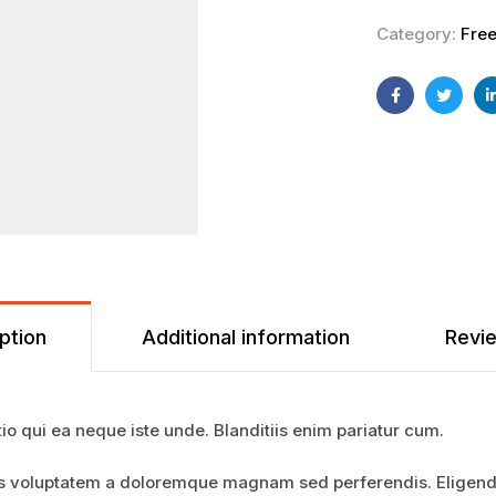
Category:
Fre
Facebook
Twitte
ption
Additional information
Revi
tio qui ea neque iste unde. Blanditiis enim pariatur cum.
tis voluptatem a doloremque magnam sed perferendis. Eligendi