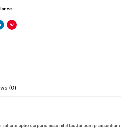
elance
r
Linkedin
Pinterest
ews (0)
 ratione optio corporis esse nihil laudantium praesentium