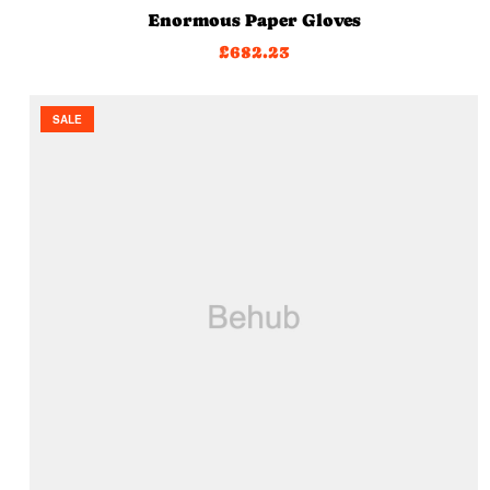
Enormous Paper Gloves
£
682.23
SALE