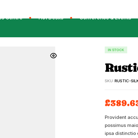
ss Centre
Hot Desks
Conference & Events
IN STOCK
Rusti
SKU:
RUSTIC-SIL
£
389.6
Provident accu
possimus maior
ipsa distinctio