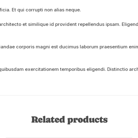
cia. Et qui corrupti non alias neque.
chitecto et similique id provident repellendus ipsam. Eligendi 
iandae corporis magni est ducimus laborum praesentium enim.
uibusdam exercitationem temporibus eligendi. Distinctio archi
Related products