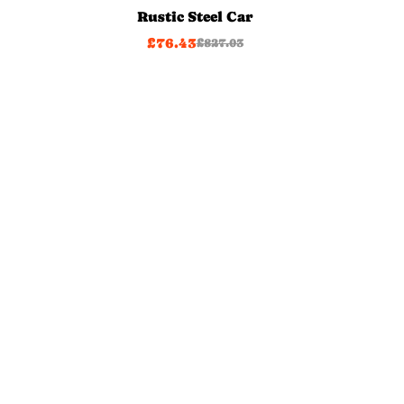
Rustic Steel Car
£
76.43
£
827.03