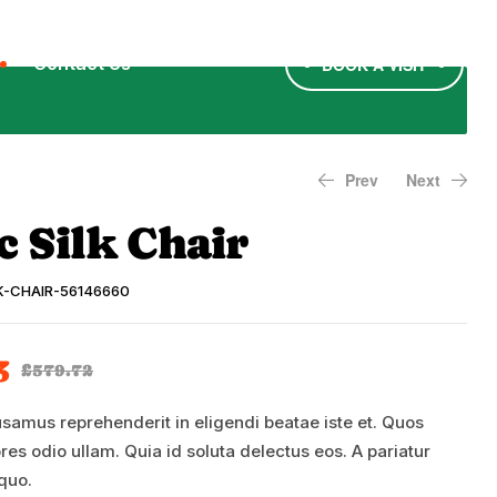
Contact Us
BOOK A VISIT
Prev
Next
c Silk Chair
£
76.43
£
827.03
£
358.74
£
359.89
K-CHAIR-56146660
3
£
579.72
samus reprehenderit in eligendi beatae iste et. Quos
es odio ullam. Quia id soluta delectus eos. A pariatur
 quo.