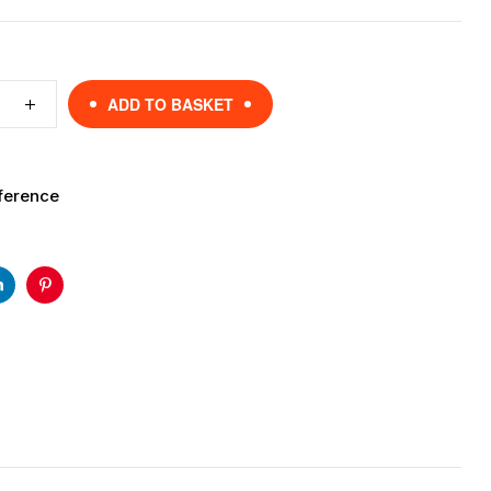
ADD TO BASKET
ference
r
Linkedin
Pinterest