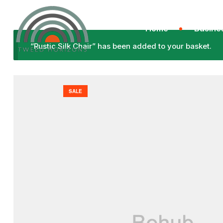
Home
Busine
“Rustic Silk Chair” has been added to your basket.
SALE